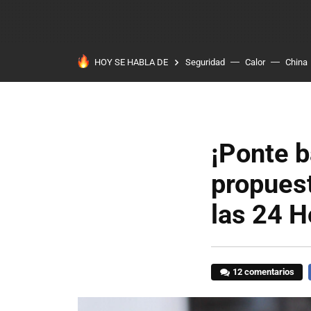
HOY SE HABLA DE
Seguridad
Calor
China
¡Ponte b
propuest
las 24 
12 comentarios