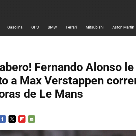
Gasolina
GPS
BMW
Ferrari
Mitsubishi
Aston Martin
abero! Fernando Alonso le
o a Max Verstappen correr
Horas de Le Mans
FACEBOOK
TWITTER
FLIPBOARD
E-
MAIL