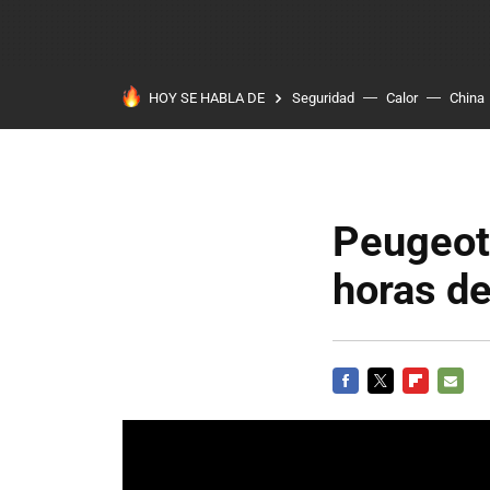
HOY SE HABLA DE
Seguridad
Calor
China
Peugeot
horas de
FACEBOOK
TWITTER
FLIPBOARD
E-
MAIL