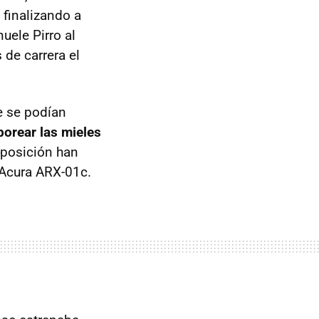
 finalizando a
uele Pirro al
 de carrera el
e se podían
borear las mieles
 posición han
 Acura ARX-01c.