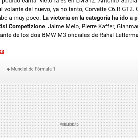
podido cantar victoria es en LMGT2. Antonio García
 volante del nuevo, ya no tanto, Corvette C6.R GT2. O
abe a muy poco.
La victoria en la categoría ha ido a 
Risi Competizione
. Jaime Melo, Pierre Kaffer, Gianma
ante de los dos BMW M3 oficiales de Rahal Letterm
es
Mundial de Fórmula 1