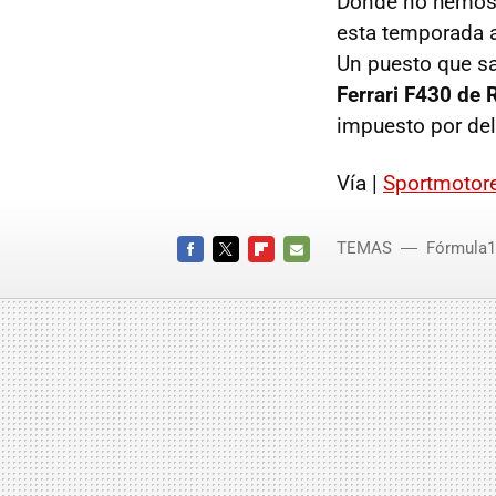
Donde no hemos 
esta temporada al
Un puesto que s
Ferrari F430 de 
impuesto por del
Vía |
Sportmotor
TEMAS
Fórmula1
FACEBOOK
TWITTER
FLIPBOARD
E-
MAIL