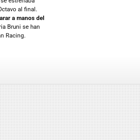
 se estrenaba
ctavo al final.
parar a manos del
ria Bruni se han
an Racing.