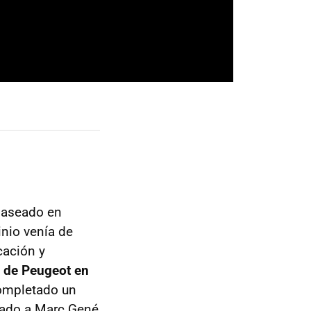
 paseado en
inio venía de
cación y
a de Peugeot en
completado un
ñado a Marc Gené