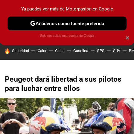
Ya puedes ver más de Motorpasion en Google
PRUEBAS
COCHES ELÉCTRICOS
OBSERVATORIO
F1
Añádenos como fuente preferida
Solo necesitas una cuenta de Google
×
HOY SE HABLA DE
Seguridad
Calor
China
Gasolina
GPS
SUV
B
Peugeot dará libertad a sus pilotos
para luchar entre ellos