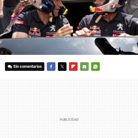
Sin comentarios
FACEBOOK
TWITTER
FLIPBOARD
E-
WHATSAPP
MAIL