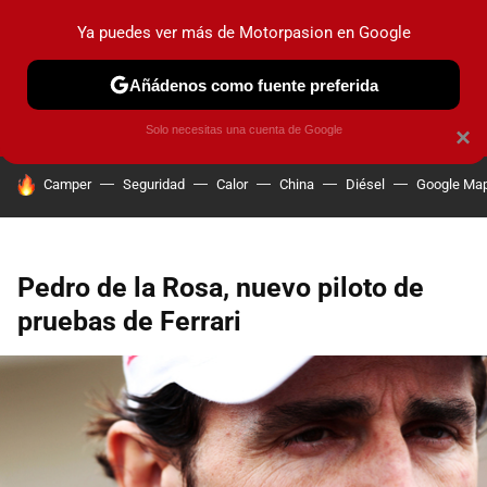
Ya puedes ver más de Motorpasion en Google
PRUEBAS
COCHES ELÉCTRICOS
OBSERVATORIO
F1
Añádenos como fuente preferida
Solo necesitas una cuenta de Google
×
HOY SE HABLA DE
Camper
Seguridad
Calor
China
Diésel
Google Ma
Pedro de la Rosa, nuevo piloto de
pruebas de Ferrari