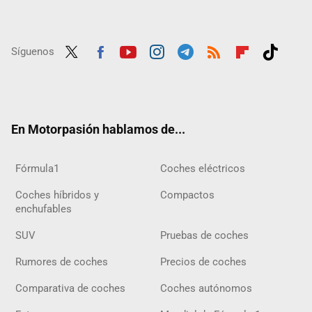
Síguenos
Twit
Fac
Yout
Inst
Tele
RSS
Flip
Tikt
ter
ebo
ube
agra
gra
boar
ok
ok
m
m
d
En Motorpasión hablamos de...
Fórmula1
Coches eléctricos
Coches híbridos y
Compactos
enchufables
SUV
Pruebas de coches
Rumores de coches
Precios de coches
Comparativa de coches
Coches autónomos