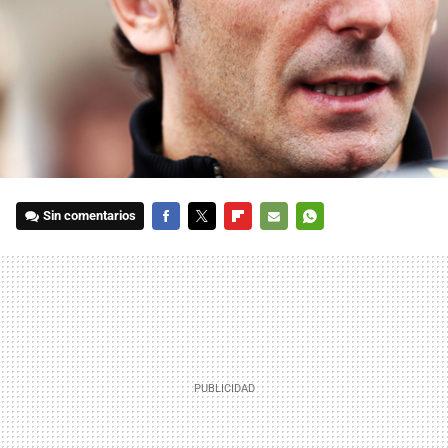
Sin comentarios
FACEBOOK
TWITTER
FLIPBOARD
E-
WHATSAPP
MAIL