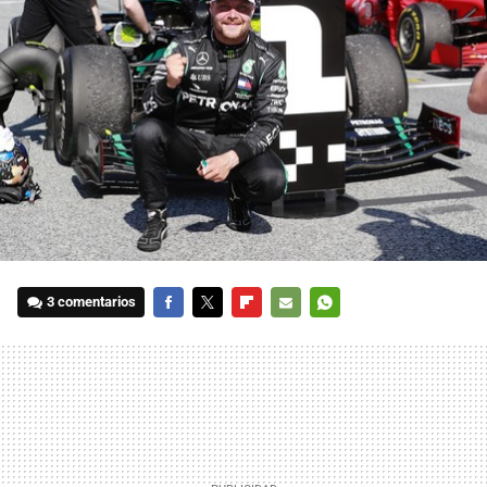
3 comentarios
FACEBOOK
TWITTER
FLIPBOARD
E-
WHATSAPP
MAIL