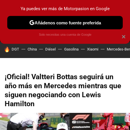
Ya puedes ver más de Motorpasion en Google
MENÚ
NUEVO
Añádenos como fuente preferida
PRUEBAS
COCHES ELÉCTRICOS
OBSERVATORIO
F1
Solo necesitas una cuenta de Google
×
HOY SE HABLA DE
DGT
China
Diésel
Gasolina
Xiaomi
Mercedes-Be
¡Oficial! Valtteri Bottas seguirá un
año más en Mercedes mientras que
siguen negociando con Lewis
Hamilton