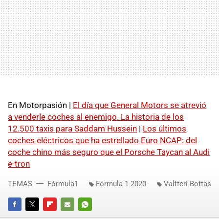
En Motorpasión |
El día que General Motors se atrevió
a venderle coches al enemigo. La historia de los
12.500 taxis para Saddam Hussein
|
Los últimos
coches eléctricos que ha estrellado Euro NCAP: del
coche chino más seguro que el Porsche Taycan al Audi
e-tron
TEMAS
Fórmula1
Fórmula 1 2020
Valtteri Bottas
FACEBOOK
TWITTER
FLIPBOARD
E-
WHATSAPP