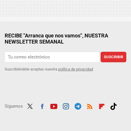
RECIBE "Arranca que nos vamos", NUESTRA
NEWSLETTER SEMANAL
SUSCRIBIR
Suscribiéndote aceptas nuestra
política de privacidad
Síguenos
Twit
Fac
Yout
Inst
Tele
RSS
Flip
Tikt
ter
ebo
ube
agra
gra
boar
ok