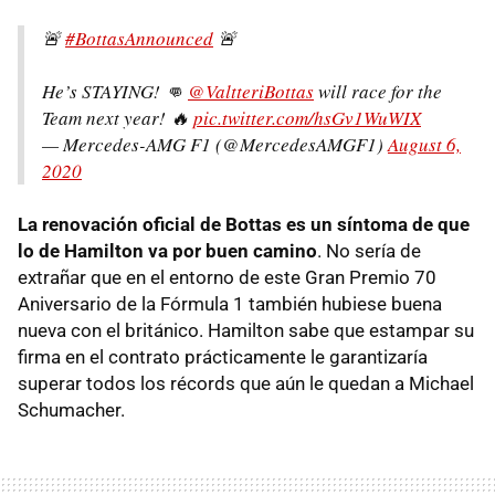
🚨
#BottasAnnounced
🚨
He’s STAYING! 👊
@ValtteriBottas
will race for the
Team next year! 🔥
pic.twitter.com/hsGv1WuWIX
— Mercedes-AMG F1 (@MercedesAMGF1)
August 6,
2020
La renovación oficial de Bottas es un síntoma de que
lo de Hamilton va por buen camino
. No sería de
extrañar que en el entorno de este Gran Premio 70
Aniversario de la Fórmula 1 también hubiese buena
nueva con el británico. Hamilton sabe que estampar su
firma en el contrato prácticamente le garantizaría
superar todos los récords que aún le quedan a Michael
Schumacher.