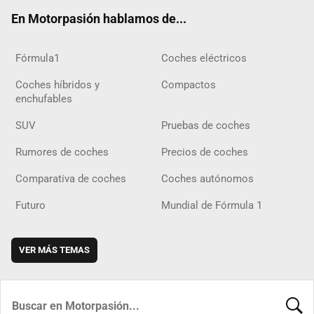
ok
m
m
d
En Motorpasión hablamos de...
Fórmula1
Coches eléctricos
Coches híbridos y
Compactos
enchufables
SUV
Pruebas de coches
Rumores de coches
Precios de coches
Comparativa de coches
Coches autónomos
Futuro
Mundial de Fórmula 1
VER MÁS TEMAS