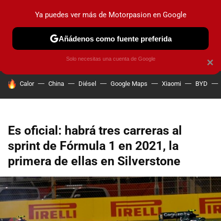
Ya puedes ver más de Motorpasion en Google
PRUEBAS
COCHES ELÉCTRICOS
OBSERVATORIO
F1
Añádenos como fuente preferida
Solo necesitas una cuenta de Google
×
HOY SE HABLA DE
Calor
China
Diésel
Google Maps
Xiaomi
BYD
Es oficial: habrá tres carreras al
sprint de Fórmula 1 en 2021, la
primera de ellas en Silverstone