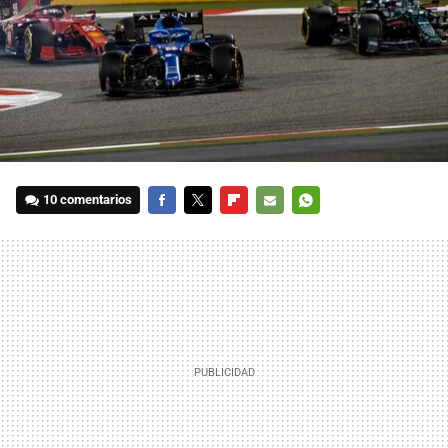
10 comentarios
FACEBOOK
TWITTER
FLIPBOARD
E-
WHATSAPP
MAIL