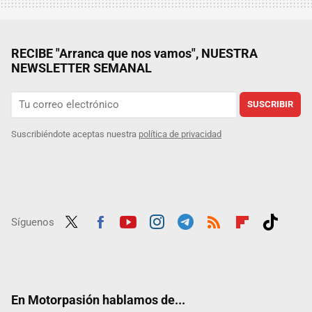
RECIBE "Arranca que nos vamos", NUESTRA
NEWSLETTER SEMANAL
SUSCRIBIR
Suscribiéndote aceptas nuestra
política de privacidad
Síguenos
Twit
Fac
Yout
Inst
Tele
RSS
Flip
Tikt
ter
ebo
ube
agra
gra
boar
ok
ok
m
m
d
En Motorpasión hablamos de...