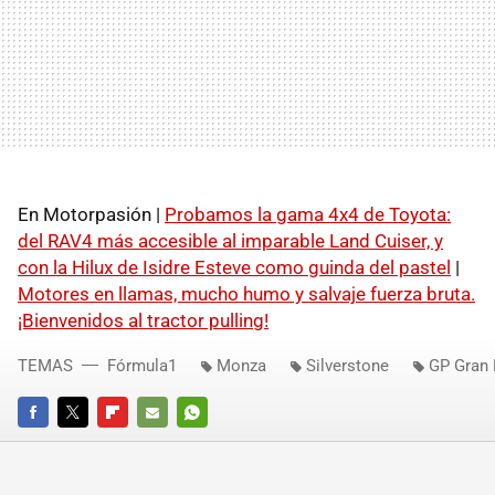
En Motorpasión |
Probamos la gama 4x4 de Toyota:
del RAV4 más accesible al imparable Land Cuiser, y
con la Hilux de Isidre Esteve como guinda del pastel
|
Motores en llamas, mucho humo y salvaje fuerza bruta.
¡Bienvenidos al tractor pulling!
TEMAS
Fórmula1
Monza
Silverstone
GP Gran 
FACEBOOK
TWITTER
FLIPBOARD
E-
WHATSAPP
MAIL