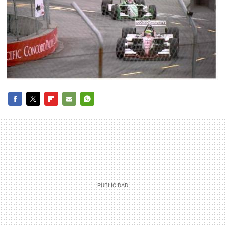
FACEBOOK
TWITTER
FLIPBOARD
E-
WHATSAPP
MAIL