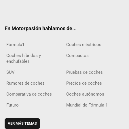
Twit
Fac
Yout
Inst
Tele
RSS
Flip
Tikt
ter
ebo
ube
agra
gra
boar
ok
ok
m
m
d
En Motorpasión hablamos de...
Fórmula1
Coches eléctricos
Coches híbridos y
Compactos
enchufables
SUV
Pruebas de coches
Rumores de coches
Precios de coches
Comparativa de coches
Coches autónomos
Futuro
Mundial de Fórmula 1
VER MÁS TEMAS