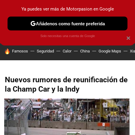
Ya puedes ver más de Motorpasion en Google
PRUEBAS
COCHES ELÉCTRICOS
OBSERVATORIO
F1
Añádenos como fuente preferida
Solo necesitas una cuenta de Google
×
HOY SE HABLA DE
Famosos
Seguridad
Calor
China
Google Maps
Xi
Nuevos rumores de reunificación de
la Champ Car y la Indy