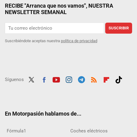
RECIBE "Arranca que nos vamos", NUESTRA
NEWSLETTER SEMANAL
SUSCRIBIR
Suscribiéndote aceptas nuestra
política de privacidad
Síguenos
Twit
Fac
Yout
Inst
Tele
RSS
Flip
Tikt
ter
ebo
ube
agra
gra
boar
ok
ok
m
m
d
En Motorpasión hablamos de...
Fórmula1
Coches eléctricos