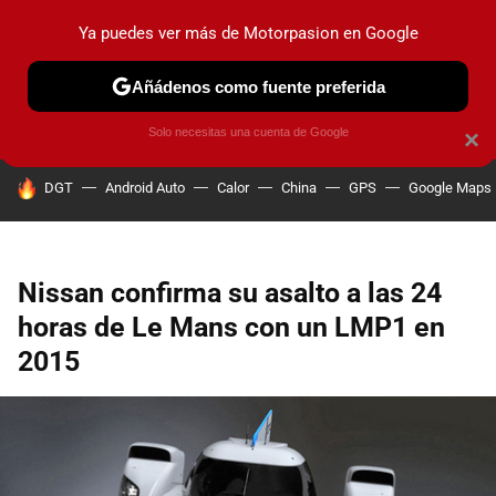
Ya puedes ver más de Motorpasion en Google
PRUEBAS
COCHES ELÉCTRICOS
OBSERVATORIO
F1
Añádenos como fuente preferida
Solo necesitas una cuenta de Google
×
HOY SE HABLA DE
DGT
Android Auto
Calor
China
GPS
Google Maps
Nissan confirma su asalto a las 24
horas de Le Mans con un LMP1 en
2015