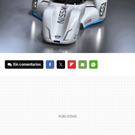
Sin comentarios
FACEBOOK
TWITTER
FLIPBOARD
E-
WHATSAPP
MAIL