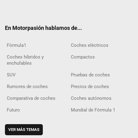
Twit
Fac
Yout
Inst
Tele
RSS
Flip
Tikt
ter
ebo
ube
agra
gra
boar
ok
ok
m
m
d
En Motorpasión hablamos de...
Fórmula1
Coches eléctricos
Coches híbridos y
Compactos
enchufables
SUV
Pruebas de coches
Rumores de coches
Precios de coches
Comparativa de coches
Coches autónomos
Futuro
Mundial de Fórmula 1
VER MÁS TEMAS