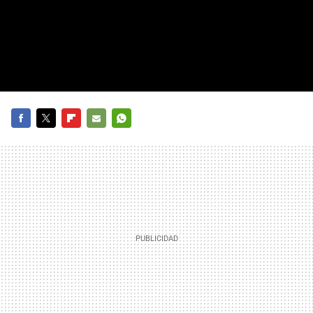
FACEBOOK
TWITTER
FLIPBOARD
E-
WHATSAPP
MAIL