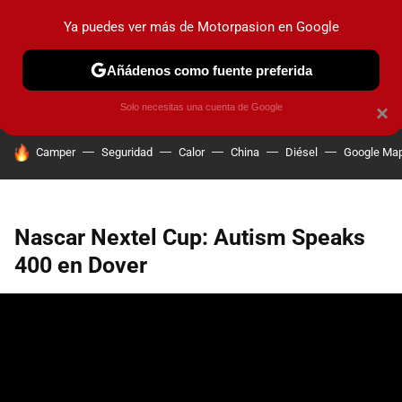
Ya puedes ver más de Motorpasion en Google
PRUEBAS
COCHES ELÉCTRICOS
OBSERVATORIO
F1
Añádenos como fuente preferida
Solo necesitas una cuenta de Google
×
HOY SE HABLA DE
Camper
Seguridad
Calor
China
Diésel
Google Ma
Nascar Nextel Cup: Autism Speaks
400 en Dover