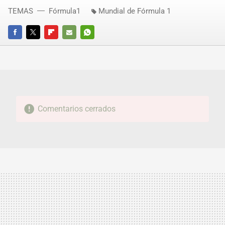
TEMAS
Fórmula1
Mundial de Fórmula 1
FACEBOOK
TWITTER
FLIPBOARD
E-
WHATSAPP
MAIL
Comentarios cerrados