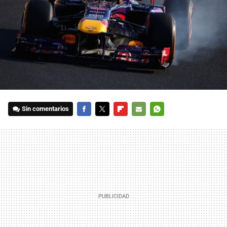
Sin comentarios
FACEBOOK
TWITTER
FLIPBOARD
E-
WHATSAPP
MAIL