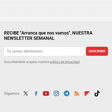
RECIBE "Arranca que nos vamos", NUESTRA
NEWSLETTER SEMANAL
SUSCRIBIR
Suscribiéndote aceptas nuestra
política de privacidad
Síguenos
Twit
Fac
Yout
Inst
Tele
RSS
Flip
Tikt
ter
ebo
ube
agra
gra
boar
ok