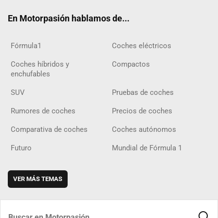
ok
m
m
d
En Motorpasión hablamos de...
Fórmula1
Coches eléctricos
Coches híbridos y
Compactos
enchufables
SUV
Pruebas de coches
Rumores de coches
Precios de coches
Comparativa de coches
Coches autónomos
Futuro
Mundial de Fórmula 1
VER MÁS TEMAS