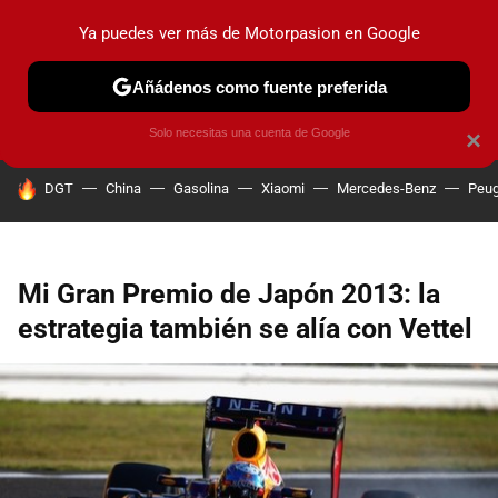
Ya puedes ver más de Motorpasion en Google
PRUEBAS
COCHES ELÉCTRICOS
OBSERVATORIO
F1
Añádenos como fuente preferida
Solo necesitas una cuenta de Google
×
HOY SE HABLA DE
DGT
China
Gasolina
Xiaomi
Mercedes-Benz
Peug
Mi Gran Premio de Japón 2013: la
estrategia también se alía con Vettel