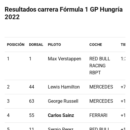
Resultados carrera Fórmula 1 GP Hungría
2022
POSICIÓN
DORSAL
PILOTO
COCHE
TIEM
1
1
Max Verstappen
RED BULL
1:39
RACING
RBPT
2
44
Lewis Hamilton
MERCEDES
+7.
3
63
George Russell
MERCEDES
+12
4
55
Carlos Sainz
FERRARI
+14
5
11
Sergio Perez
RED BULL
+15