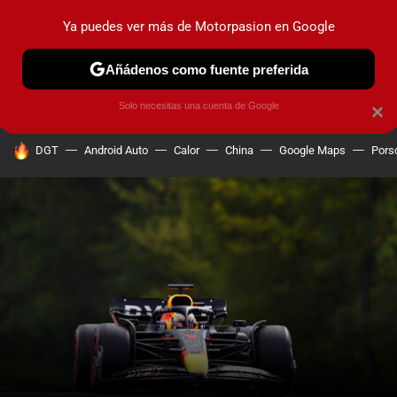
Ya puedes ver más de Motorpasion en Google
PRUEBAS
COCHES ELÉCTRICOS
OBSERVATORIO
F1
Añádenos como fuente preferida
Solo necesitas una cuenta de Google
×
HOY SE HABLA DE
DGT
Android Auto
Calor
China
Google Maps
Pors