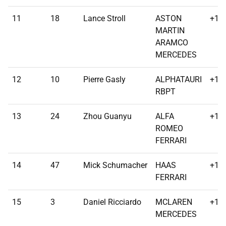
11
18
Lance Stroll
ASTON
+1 l
MARTIN
ARAMCO
MERCEDES
12
10
Pierre Gasly
ALPHATAURI
+1 l
RBPT
13
24
Zhou Guanyu
ALFA
+1 l
ROMEO
FERRARI
14
47
Mick Schumacher
HAAS
+1 l
FERRARI
15
3
Daniel Ricciardo
MCLAREN
+1 l
MERCEDES