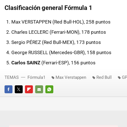
Clasificación general Fórmula 1
Max VERSTAPPEN (Red Bull-HOL), 258 puntos
Charles LECLERC (Ferrari-MON), 178 puntos
Sergio PÉREZ (Red Bull-MEX), 173 puntos
George RUSSELL (Mercedes-GBR), 158 puntos
Carlos SAINZ
(Ferrari-ESP), 156 puntos
TEMAS
Fórmula1
Max Verstappen
Red Bull
GP
FACEBOOK
TWITTER
FLIPBOARD
E-
WHATSAPP
MAIL