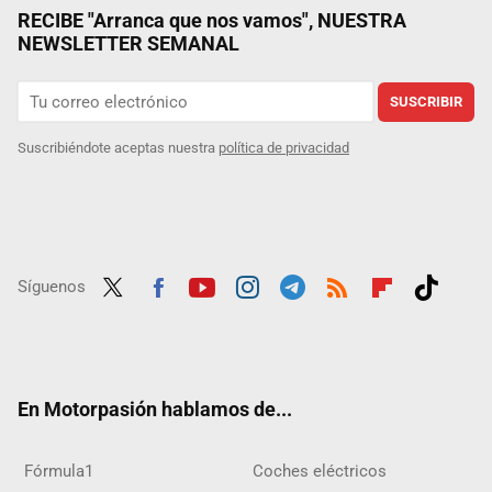
RECIBE "Arranca que nos vamos", NUESTRA
NEWSLETTER SEMANAL
SUSCRIBIR
Suscribiéndote aceptas nuestra
política de privacidad
Síguenos
Twit
Fac
Yout
Inst
Tele
RSS
Flip
Tikt
ter
ebo
ube
agra
gra
boar
ok
ok
m
m
d
En Motorpasión hablamos de...
Fórmula1
Coches eléctricos