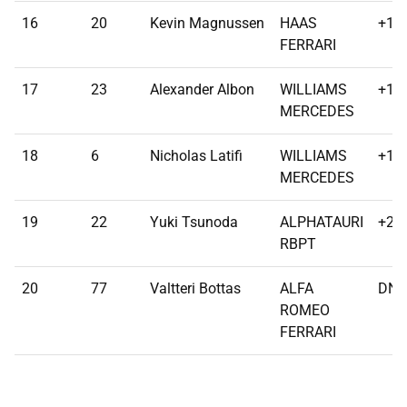
16
20
Kevin Magnussen
HAAS
+1 l
FERRARI
17
23
Alexander Albon
WILLIAMS
+1 l
MERCEDES
18
6
Nicholas Latifi
WILLIAMS
+1 l
MERCEDES
19
22
Yuki Tsunoda
ALPHATAURI
+2 l
RBPT
20
77
Valtteri Bottas
ALFA
DNF
ROMEO
FERRARI