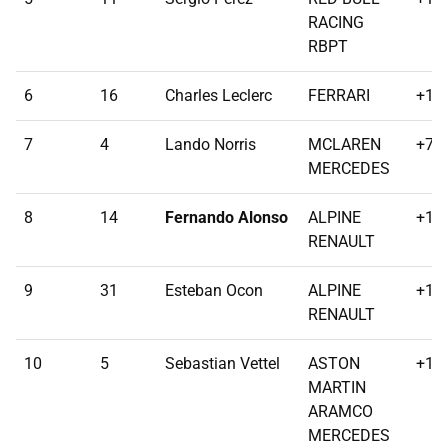
RACING
RBPT
6
16
Charles Leclerc
FERRARI
+16
7
4
Lando Norris
MCLAREN
+78
MERCEDES
8
14
Fernando Alonso
ALPINE
+1 l
RENAULT
9
31
Esteban Ocon
ALPINE
+1 l
RENAULT
10
5
Sebastian Vettel
ASTON
+1 l
MARTIN
ARAMCO
MERCEDES