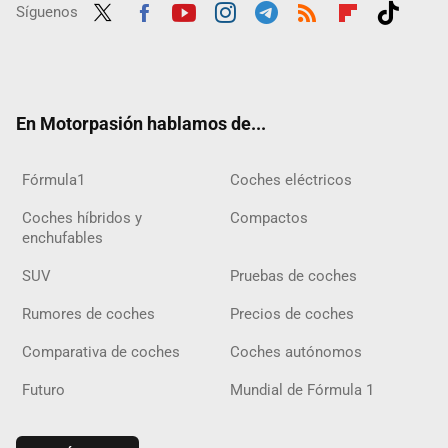
Síguenos
Twit
Fac
Yout
Inst
Tele
RSS
Flip
Tikt
ter
ebo
ube
agra
gra
boar
ok
ok
m
m
d
En Motorpasión hablamos de...
Fórmula1
Coches eléctricos
Coches híbridos y
Compactos
enchufables
SUV
Pruebas de coches
Rumores de coches
Precios de coches
Comparativa de coches
Coches autónomos
Futuro
Mundial de Fórmula 1