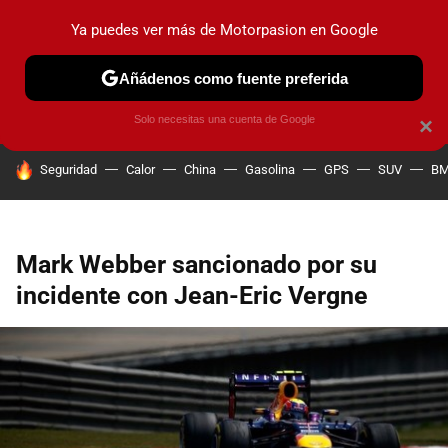
Ya puedes ver más de Motorpasion en Google
PRUEBAS
COCHES ELÉCTRICOS
OBSERVATORIO
F1
Añádenos como fuente preferida
Solo necesitas una cuenta de Google
×
HOY SE HABLA DE
Seguridad
Calor
China
Gasolina
GPS
SUV
B
Mark Webber sancionado por su
incidente con Jean-Eric Vergne