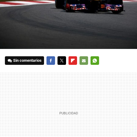
Sin comentarios
FACEBOOK
TWITTER
FLIPBOARD
E-
WHATSAPP
MAIL