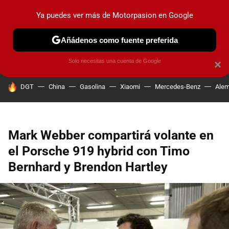
Ya puedes ver más de Motorpasion en Google
PRUEBAS
COCHES ELÉCTRICOS
OBSERVATORIO
F1
Añádenos como fuente preferida
Solo necesitas una cuenta de Google
×
HOY SE HABLA DE
DGT
China
Gasolina
Xiaomi
Mercedes-Benz
Alem
Mark Webber compartirá volante en
el Porsche 919 hybrid con Timo
Bernhard y Brendon Hartley