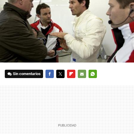
Sin comentarios
FACEBOOK
TWITTER
FLIPBOARD
E-
WHATSAPP
MAIL