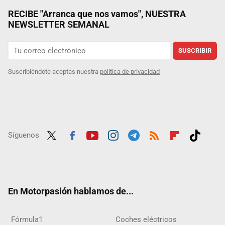
RECIBE "Arranca que nos vamos", NUESTRA
NEWSLETTER SEMANAL
SUSCRIBIR
Suscribiéndote aceptas nuestra
política de privacidad
Síguenos
Twit
Fac
Yout
Inst
Tele
RSS
Flip
Tikt
ter
ebo
ube
agra
gra
boar
ok
ok
m
m
d
En Motorpasión hablamos de...
Fórmula1
Coches eléctricos