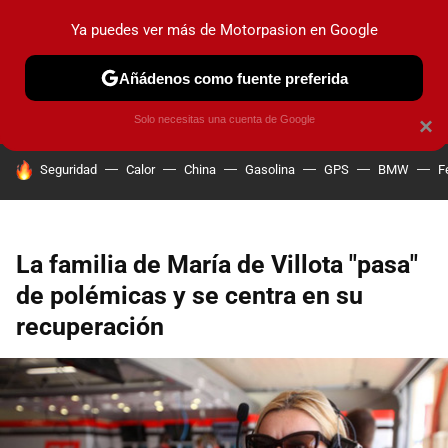
Ya puedes ver más de Motorpasion en Google
PRUEBAS
COCHES ELÉCTRICOS
OBSERVATORIO
F1
Añádenos como fuente preferida
Solo necesitas una cuenta de Google
×
HOY SE HABLA DE
Seguridad
Calor
China
Gasolina
GPS
BMW
F
La familia de María de Villota "pasa"
de polémicas y se centra en su
recuperación