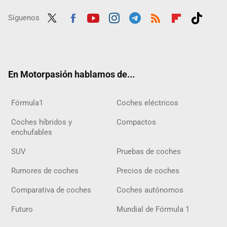
Síguenos
Twit
Fac
Yout
Inst
Tele
RSS
Flip
Tikt
ter
ebo
ube
agra
gra
boar
ok
ok
m
m
d
En Motorpasión hablamos de...
Fórmula1
Coches eléctricos
Coches híbridos y
Compactos
enchufables
SUV
Pruebas de coches
Rumores de coches
Precios de coches
Comparativa de coches
Coches autónomos
Futuro
Mundial de Fórmula 1