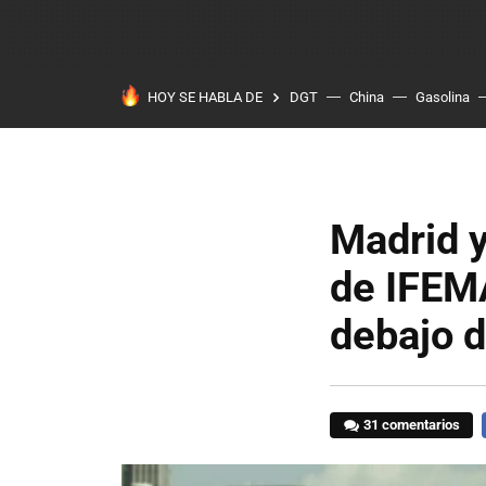
HOY SE HABLA DE
DGT
China
Gasolina
Madrid y
de IFEM
debajo d
31 comentarios