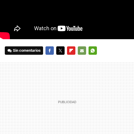
Sin comentarios
FACEBOOK
TWITTER
FLIPBOARD
E-
WHATSAPP
MAIL