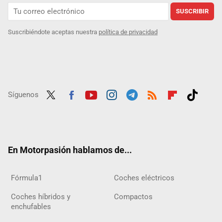
SUSCRIBIR
Suscribiéndote aceptas nuestra
política de privacidad
Síguenos
Twit
Fac
Yout
Inst
Tele
RSS
Flip
Tikt
ter
ebo
ube
agra
gra
boar
ok
ok
m
m
d
En Motorpasión hablamos de...
Fórmula1
Coches eléctricos
Coches híbridos y
Compactos
enchufables