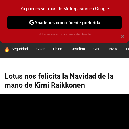
Ya puedes ver más de Motorpasion en Google
PRUEBAS
COCHES ELÉCTRICOS
OBSERVATORIO
F1
Añádenos como fuente preferida
Solo necesitas una cuenta de Google
×
HOY SE HABLA DE
Seguridad
Calor
China
Gasolina
GPS
BMW
F
Lotus nos felicita la Navidad de la
mano de Kimi Raikkonen