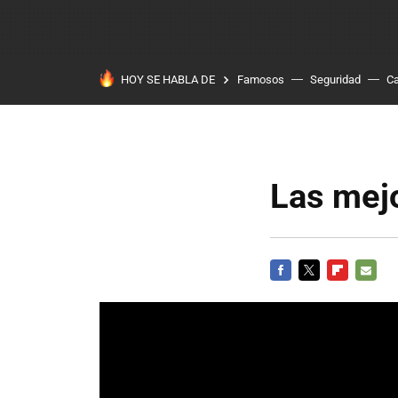
HOY SE HABLA DE
Famosos
Seguridad
Ca
Las mej
FACEBOOK
TWITTER
FLIPBOARD
E-
MAIL