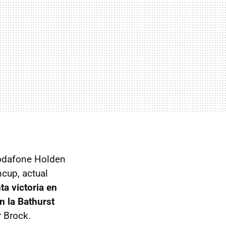
odafone Holden
cup, actual
a victoria en
n la Bathurst
r Brock.