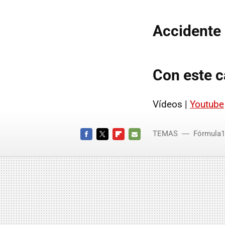
Accidente 
Con este c
Vídeos |
Youtube
TEMAS
Fórmula1
FACEBOOK
TWITTER
FLIPBOARD
E-
MAIL