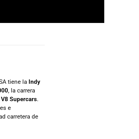
USA tiene la
Indy
000
, la carrera
s
V8 Supercars
.
res e
tad carretera de