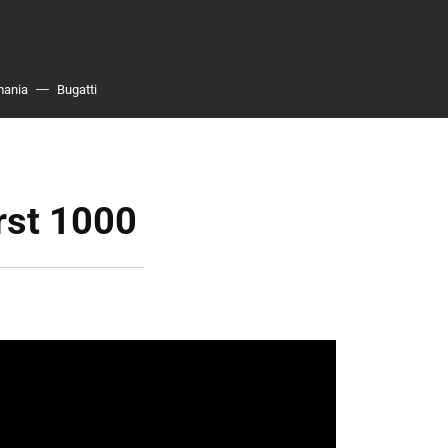
mania
Bugatti
rst 1000