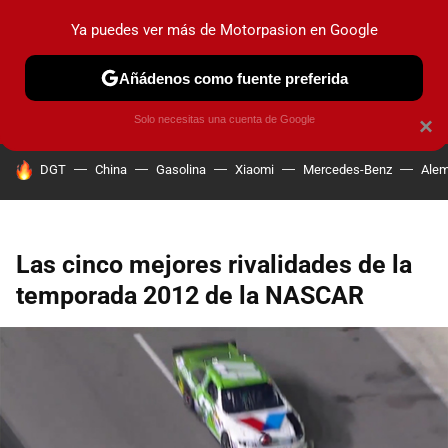
Ya puedes ver más de Motorpasion en Google
PRUEBAS
COCHES ELÉCTRICOS
OBSERVATORIO
F1
Añádenos como fuente preferida
Solo necesitas una cuenta de Google
×
HOY SE HABLA DE
DGT
China
Gasolina
Xiaomi
Mercedes-Benz
Alem
Las cinco mejores rivalidades de la
temporada 2012 de la NASCAR