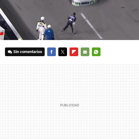
Sin comentarios
FACEBOOK
TWITTER
FLIPBOARD
E-
WHATSAPP
MAIL