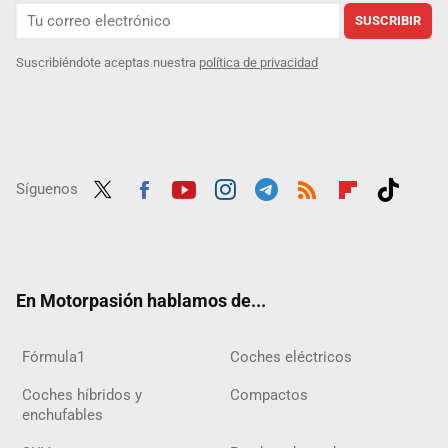
SUSCRIBIR
Suscribiéndote aceptas nuestra
política de privacidad
Síguenos
Twit
Fac
Yout
Inst
Tele
RSS
Flip
Tikt
ter
ebo
ube
agra
gra
boar
ok
ok
m
m
d
En Motorpasión hablamos de...
Fórmula1
Coches eléctricos
Coches híbridos y
Compactos
enchufables