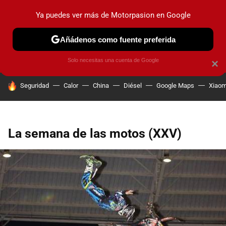
Ya puedes ver más de Motorpasion en Google
PRUEBAS
COCHES ELÉCTRICOS
OBSERVATORIO
F1
Añádenos como fuente preferida
Solo necesitas una cuenta de Google
×
HOY SE HABLA DE
Seguridad
Calor
China
Diésel
Google Maps
Xiaom
La semana de las motos (XXV)