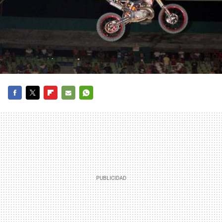
FACEBOOK
TWITTER
FLIPBOARD
E-
WHATSAPP
MAIL