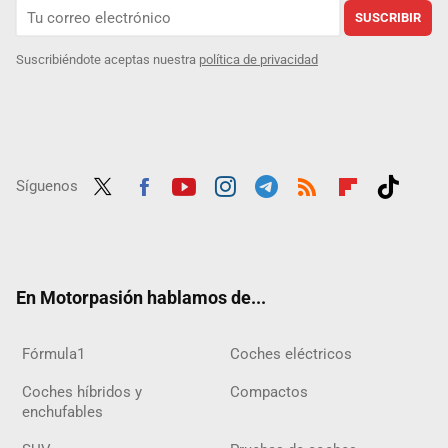
SUSCRIBIR
Suscribiéndote aceptas nuestra
política de privacidad
Síguenos
Twit
Fac
Yout
Inst
Tele
RSS
Flip
Tikt
ter
ebo
ube
agra
gra
boar
ok
ok
m
m
d
En Motorpasión hablamos de...
Fórmula1
Coches eléctricos
Coches híbridos y
Compactos
enchufables