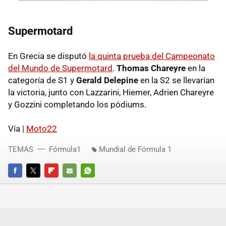
Supermotard
En Grecia se disputó
la quinta prueba del Campeonato
del Mundo de Supermotard
.
Thomas Chareyre
en la
categoría de S1 y
Gerald Delepine
en la S2 se llevarían
la victoria, junto con Lazzarini, Hiemer, Adrien Chareyre
y Gozzini completando los pódiums.
Vía |
Moto22
TEMAS
Fórmula1
Mundial de Fórmula 1
FACEBOOK
TWITTER
FLIPBOARD
E-
WHATSAPP
MAIL