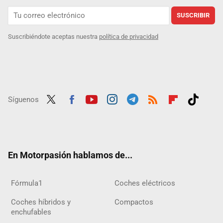
SUSCRIBIR
Suscribiéndote aceptas nuestra
política de privacidad
Síguenos
Twit
Fac
Yout
Inst
Tele
RSS
Flip
Tikt
ter
ebo
ube
agra
gra
boar
ok
ok
m
m
d
En Motorpasión hablamos de...
Fórmula1
Coches eléctricos
Coches híbridos y
Compactos
enchufables