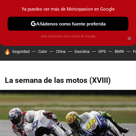
Ya puedes ver más de Motorpasion en Google
PRUEBAS
COCHES ELÉCTRICOS
OBSERVATORIO
F1
Añádenos como fuente preferida
Solo necesitas una cuenta de Google
×
HOY SE HABLA DE
Seguridad
Calor
China
Gasolina
GPS
BMW
F
La semana de las motos (XVIII)