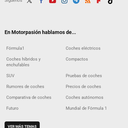
Síguenos
Twit
Fac
Yout
Inst
Tele
RSS
Flip
Tikt
ter
ebo
ube
agra
gra
boar
ok
ok
m
m
d
En Motorpasión hablamos de...
Fórmula1
Coches eléctricos
Coches híbridos y
Compactos
enchufables
SUV
Pruebas de coches
Rumores de coches
Precios de coches
Comparativa de coches
Coches autónomos
Futuro
Mundial de Fórmula 1
VER MÁS TEMAS