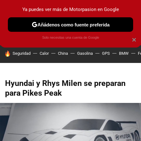
Ya puedes ver más de Motorpasion en Google
PRUEBAS
COCHES ELÉCTRICOS
OBSERVATORIO
F1
Añádenos como fuente preferida
Solo necesitas una cuenta de Google
×
HOY SE HABLA DE
Seguridad
Calor
China
Gasolina
GPS
BMW
F
Hyundai y Rhys Milen se preparan
para Pikes Peak