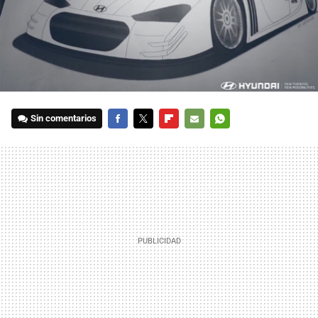
Sin comentarios
FACEBOOK
TWITTER
FLIPBOARD
E-
WHATSAPP
MAIL