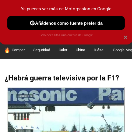
Ya puedes ver más de Motorpasion en Google
PRUEBAS
COCHES ELÉCTRICOS
OBSERVATORIO
F1
Añádenos como fuente preferida
Solo necesitas una cuenta de Google
×
HOY SE HABLA DE
Camper
Seguridad
Calor
China
Diésel
Google Ma
¿Habrá guerra televisiva por la F1?