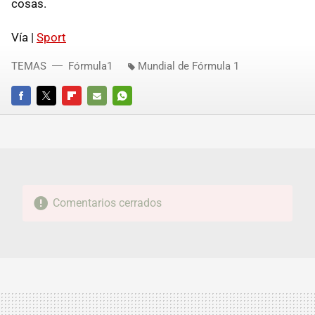
cosas.
Vía |
Sport
TEMAS
Fórmula1
Mundial de Fórmula 1
FACEBOOK
TWITTER
FLIPBOARD
E-
WHATSAPP
MAIL
Comentarios cerrados