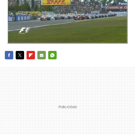
FACEBOOK
TWITTER
FLIPBOARD
E-
WHATSAPP
MAIL