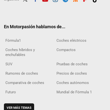
Twit
Fac
Yout
Inst
Tele
RSS
Flip
Tikt
ter
ebo
ube
agra
gra
boar
ok
ok
m
m
d
En Motorpasión hablamos de...
Fórmula1
Coches eléctricos
Coches híbridos y
Compactos
enchufables
SUV
Pruebas de coches
Rumores de coches
Precios de coches
Comparativa de coches
Coches autónomos
Futuro
Mundial de Fórmula 1
VER MÁS TEMAS