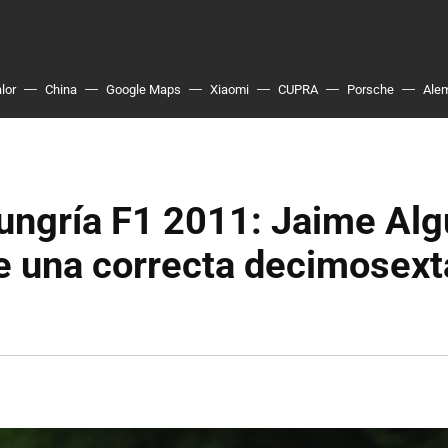
lor
China
Google Maps
Xiaomi
CUPRA
Porsche
Ale
ungría F1 2011: Jaime Alg
e una correcta decimosext