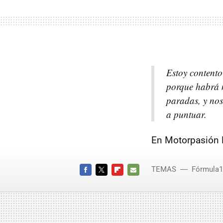
Estoy contento
porque habrá 
paradas, y nos
a puntuar.
En Motorpasión 
TEMAS
Fórmula1
FACEBOOK
TWITTER
FLIPBOARD
E-
MAIL