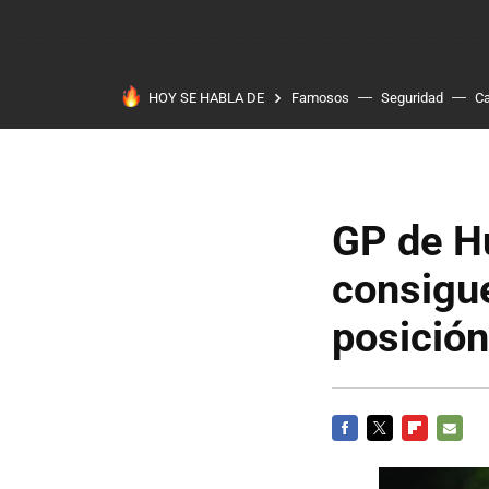
HOY SE HABLA DE
Famosos
Seguridad
Ca
GP de H
consigu
posición
FACEBOOK
TWITTER
FLIPBOARD
E-
MAIL