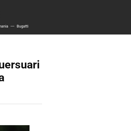
mania
Bugatti
uersuari
a