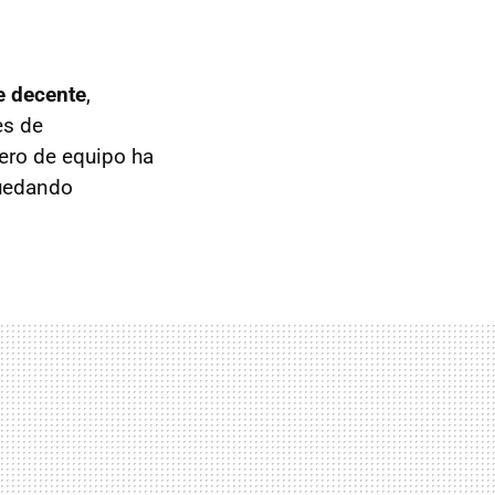
e decente
,
es de
ero de equipo ha
quedando