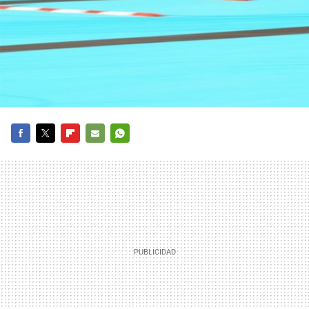
FACEBOOK
TWITTER
FLIPBOARD
E-
WHATSAPP
MAIL