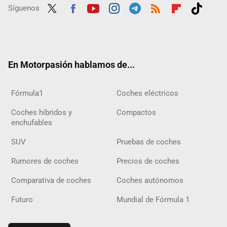
Síguenos
Twit
Fac
Yout
Inst
Tele
RSS
Flip
Tikt
ter
ebo
ube
agra
gra
boar
ok
ok
m
m
d
En Motorpasión hablamos de...
Fórmula1
Coches eléctricos
Coches híbridos y
Compactos
enchufables
SUV
Pruebas de coches
Rumores de coches
Precios de coches
Comparativa de coches
Coches autónomos
Futuro
Mundial de Fórmula 1