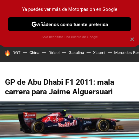
Ya puedes ver más de Motorpasion en Google
PRUEBAS
COCHES ELÉCTRICOS
OBSERVATORIO
F1
Añádenos como fuente preferida
Solo necesitas una cuenta de Google
×
HOY SE HABLA DE
DGT
China
Diésel
Gasolina
Xiaomi
Mercedes-Be
GP de Abu Dhabi F1 2011: mala
carrera para Jaime Alguersuari