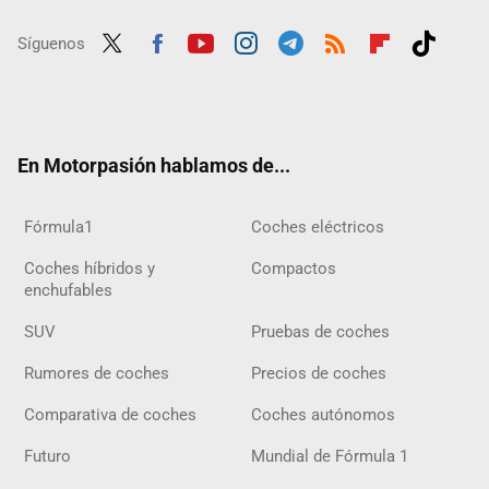
Síguenos
Twit
Fac
Yout
Inst
Tele
RSS
Flip
Tikt
ter
ebo
ube
agra
gra
boar
ok
ok
m
m
d
En Motorpasión hablamos de...
Fórmula1
Coches eléctricos
Coches híbridos y
Compactos
enchufables
SUV
Pruebas de coches
Rumores de coches
Precios de coches
Comparativa de coches
Coches autónomos
Futuro
Mundial de Fórmula 1