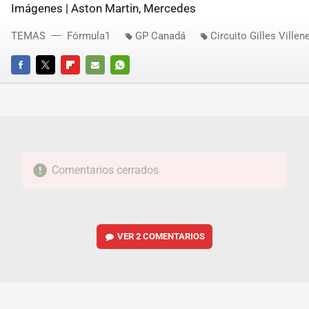
Imágenes | Aston Martin, Mercedes
TEMAS
Fórmula1
GP Canadá
Circuito Gilles Villen
FACEBOOK
TWITTER
FLIPBOARD
E-
WHATSAPP
MAIL
Comentarios cerrados
VER
2 COMENTARIOS