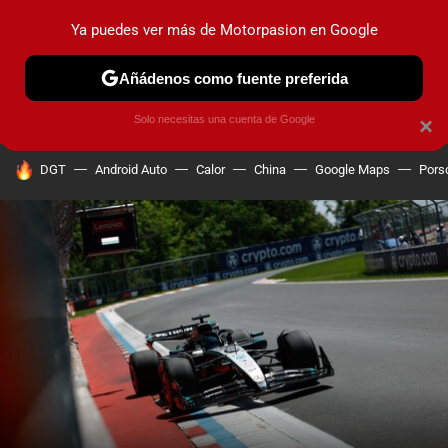
Ya puedes ver más de Motorpasion en Google
PRUEBAS
COCHES ELÉCTRICOS
OBSERVATORIO
F1
Añádenos como fuente preferida
Solo necesitas una cuenta de Google
×
HOY SE HABLA DE
DGT
Android Auto
Calor
China
Google Maps
Pors