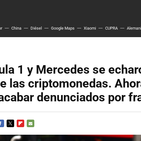
or
China
Diésel
Google Maps
Xiaomi
CUPRA
Aleman
la 1 y Mercedes se echaro
e las criptomonedas. Ahor
acabar denunciados por fr
ACEBOOK
TWITTER
FLIPBOARD
E-
MAIL