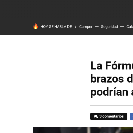
HOY SE HABLA DE
Camper
Seguridad
Cal
La Fórmu
brazos d
podrían 
3 comentarios
F