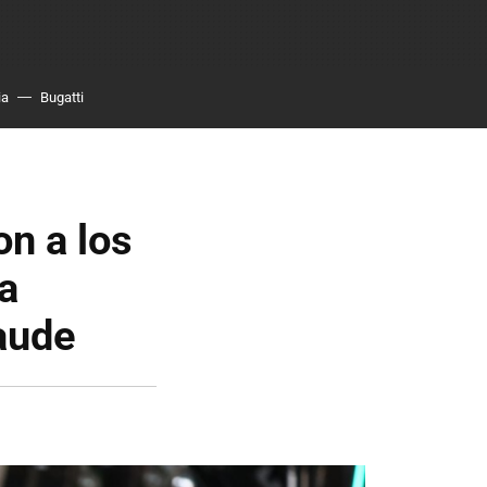
ia
Bugatti
n a los
a
aude