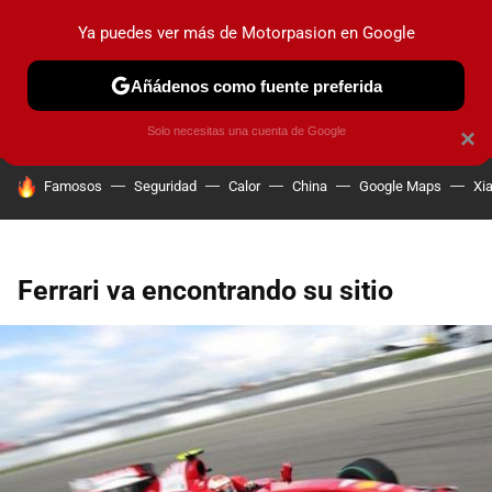
Ya puedes ver más de Motorpasion en Google
PRUEBAS
COCHES ELÉCTRICOS
OBSERVATORIO
F1
Añádenos como fuente preferida
Solo necesitas una cuenta de Google
×
HOY SE HABLA DE
Famosos
Seguridad
Calor
China
Google Maps
Xi
Ferrari va encontrando su sitio