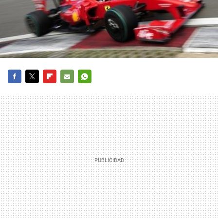
FACEBOOK
TWITTER
FLIPBOARD
E-
WHATSAPP
MAIL