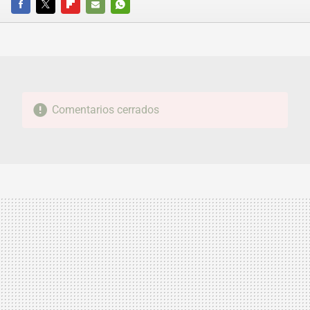
FACEBOOK
TWITTER
FLIPBOARD
E-
WHATSAPP
MAIL
Comentarios cerrados