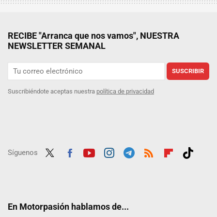
RECIBE "Arranca que nos vamos", NUESTRA
NEWSLETTER SEMANAL
SUSCRIBIR
Suscribiéndote aceptas nuestra
política de privacidad
Síguenos
Twit
Fac
Yout
Inst
Tele
RSS
Flip
Tikt
ter
ebo
ube
agra
gra
boar
ok
ok
m
m
d
En Motorpasión hablamos de...