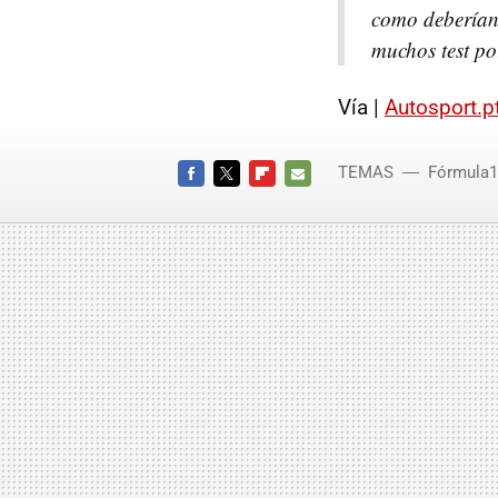
como deberían
muchos test po
Vía |
Autosport.p
TEMAS
Fórmula1
FACEBOOK
TWITTER
FLIPBOARD
E-
MAIL