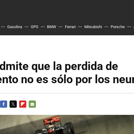
Gasolina
GPS
BMW
Ferrari
Mitsubishi
Porsche
admite que la perdida de
nto no es sólo por los ne
FACEBOOK
TWITTER
FLIPBOARD
E-
MAIL