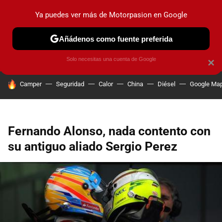
Ya puedes ver más de Motorpasion en Google
PRUEBAS
COCHES ELÉCTRICOS
OBSERVATORIO
F1
Añádenos como fuente preferida
Solo necesitas una cuenta de Google
×
HOY SE HABLA DE
Camper
Seguridad
Calor
China
Diésel
Google Ma
Fernando Alonso, nada contento con
su antiguo aliado Sergio Perez