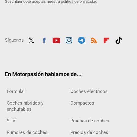
Suscribiéndote aceptas nuestra
política de privacidad
Síguenos
Twit
Fac
Yout
Inst
Tele
RSS
Flip
Tikt
ter
ebo
ube
agra
gra
boar
ok
ok
m
m
d
En Motorpasión hablamos de...
Fórmula1
Coches eléctricos
Coches híbridos y
Compactos
enchufables
SUV
Pruebas de coches
Rumores de coches
Precios de coches