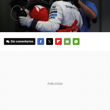
Sin comentarios
FACEBOOK
TWITTER
FLIPBOARD
E-
WHATSAPP
MAIL