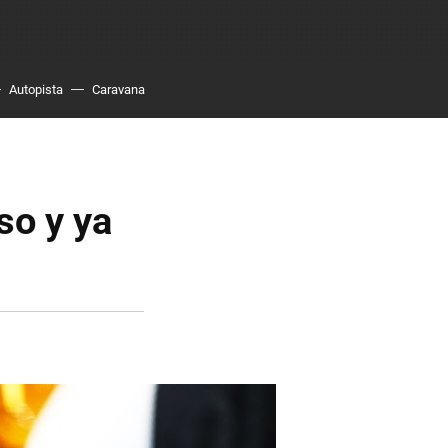
Autopista
Caravana
so y ya