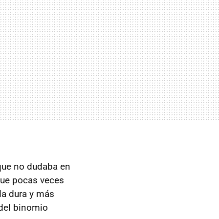
l que no dudaba en
 que pocas veces
da dura y más
 del binomio