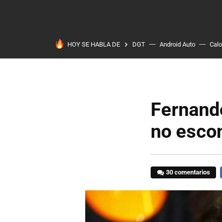
HOY SE HABLA DE
DGT
Android Auto
Calo
Fernand
no escon
30 comentarios