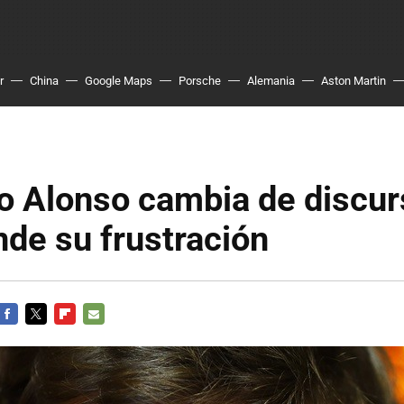
r
China
Google Maps
Porsche
Alemania
Aston Martin
o Alonso cambia de discur
de su frustración
FACEBOOK
TWITTER
FLIPBOARD
E-
MAIL