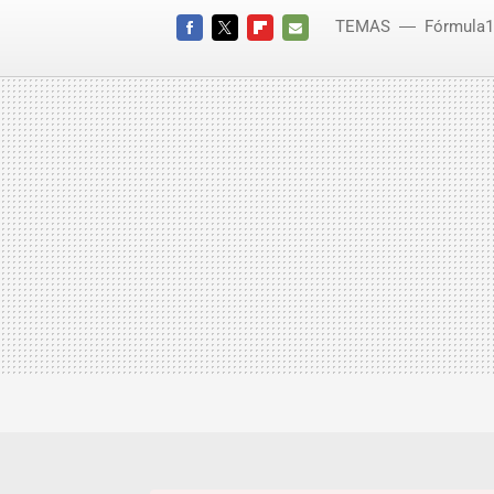
TEMAS
Fórmula1
FACEBOOK
TWITTER
FLIPBOARD
E-
MAIL