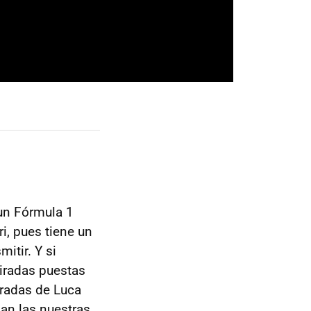
un Fórmula 1
ri, pues tiene un
itir. Y si
miradas puestas
iradas de Luca
an las nuestras.