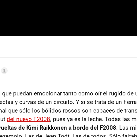
 que puedan emocionar tanto como oír el rugido de 
ctas y curvas de un circuito. Y si se trata de un Ferra
nal que sólo los bólidos rossos son capaces de transm
but
del nuevo F2008
, pues ya es la leche. Todas las 
vueltas de Kimi Raikkonen a bordo del F2008
. Las m
zemolo. Las de Jean Todt. Las de todos. Sólo faltab