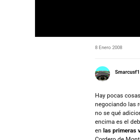
8 Enero 2008
Smarcusf1
Hay pocas cosas
negociando las re
no se qué adicio
encima es el de
en
las primeras 
Cordero de Monte