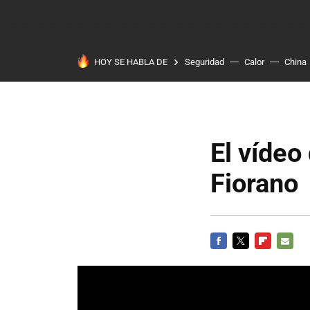
HOY SE HABLA DE
Seguridad
Calor
China
El vídeo
Fiorano
FACEBOOK
TWITTER
FLIPBOARD
E-
MAIL