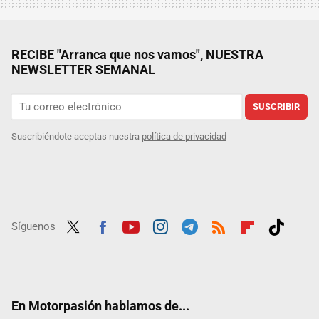
RECIBE "Arranca que nos vamos", NUESTRA
NEWSLETTER SEMANAL
SUSCRIBIR
Suscribiéndote aceptas nuestra
política de privacidad
Síguenos
Twit
Fac
Yout
Inst
Tele
RSS
Flip
Tikt
ter
ebo
ube
agra
gra
boar
ok
ok
m
m
d
En Motorpasión hablamos de...