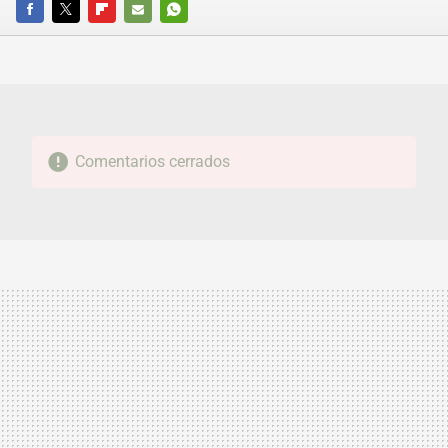
FACEBOOK
TWITTER
FLIPBOARD
E-
WHATSAPP
MAIL
Comentarios cerrados