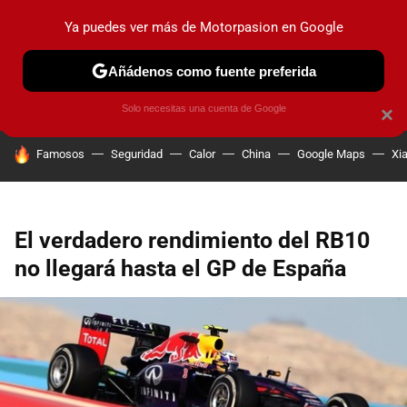
Ya puedes ver más de Motorpasion en Google
PRUEBAS
COCHES ELÉCTRICOS
OBSERVATORIO
F1
Añádenos como fuente preferida
Solo necesitas una cuenta de Google
×
HOY SE HABLA DE
Famosos
Seguridad
Calor
China
Google Maps
Xi
El verdadero rendimiento del RB10
no llegará hasta el GP de España