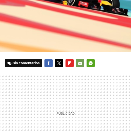
Sin comentarios
FACEBOOK
TWITTER
FLIPBOARD
E-
WHATSAPP
MAIL