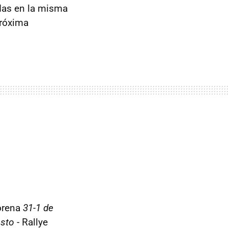
das en la misma
próxima
Morena
31-1 de
osto
- Rallye