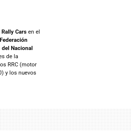
 Rally Cars
en el
 Federación
 del Nacional
es de la
 los RRC (motor
0) y los nuevos