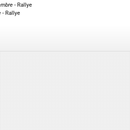
embre
- Rallye
e
- Rallye