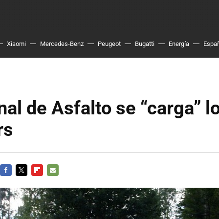
Xiaomi
Mercedes-Benz
Peugeot
Bugatti
Energía
Espa
nal de Asfalto se “carga” l
rs
FACEBOOK
TWITTER
FLIPBOARD
E-
MAIL