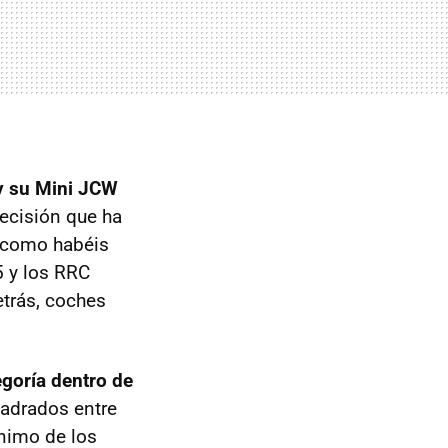
y su Mini JCW
decisión que ha
y como habéis
5 y los RRC
trás, coches
goría dentro de
uadrados entre
nimo de los