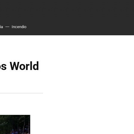
ña
Incendio
os World