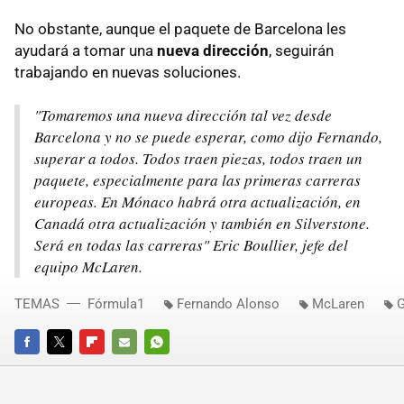
No obstante, aunque el paquete de Barcelona les
ayudará a tomar una
nueva dirección
, seguirán
trabajando en nuevas soluciones.
"Tomaremos una nueva dirección tal vez desde
Barcelona y no se puede esperar, como dijo Fernando,
superar a todos. Todos traen piezas, todos traen un
paquete, especialmente para las primeras carreras
europeas. En Mónaco habrá otra actualización, en
Canadá otra actualización y también en Silverstone.
Será en todas las carreras" Eric Boullier, jefe del
equipo McLaren.
TEMAS
Fórmula1
Fernando Alonso
McLaren
G
FACEBOOK
TWITTER
FLIPBOARD
E-
WHATSAPP
MAIL