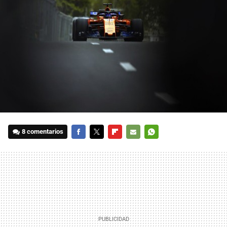
8 comentarios
FACEBOOK
TWITTER
FLIPBOARD
E-
WHATSAPP
MAIL