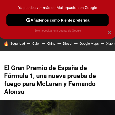
Ya puedes ver más de Motorpasion en Google
PRUEBAS
COCHES ELÉCTRICOS
OBSERVATORIO
F1
Añádenos como fuente preferida
Solo necesitas una cuenta de Google
×
HOY SE HABLA DE
Seguridad
Calor
China
Diésel
Google Maps
Xiaom
El Gran Premio de España de
Fórmula 1, una nueva prueba de
fuego para McLaren y Fernando
Alonso