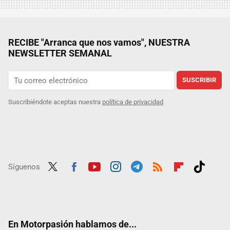
RECIBE "Arranca que nos vamos", NUESTRA
NEWSLETTER SEMANAL
SUSCRIBIR
Suscribiéndote aceptas nuestra
política de privacidad
Síguenos
Twit
Fac
Yout
Inst
Tele
RSS
Flip
Tikt
ter
ebo
ube
agra
gra
boar
ok
ok
m
m
d
En Motorpasión hablamos de...