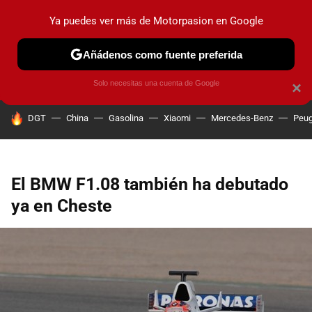
Ya puedes ver más de Motorpasion en Google
PRUEBAS
COCHES ELÉCTRICOS
OBSERVATORIO
F1
Añádenos como fuente preferida
Solo necesitas una cuenta de Google
×
HOY SE HABLA DE
DGT
China
Gasolina
Xiaomi
Mercedes-Benz
Peug
El BMW F1.08 también ha debutado
ya en Cheste