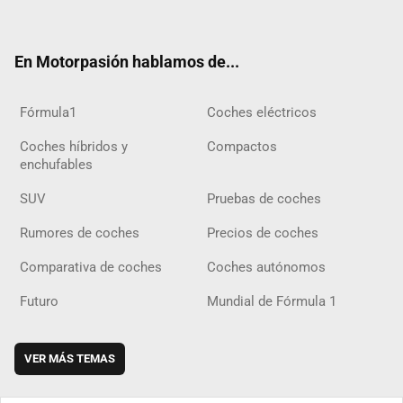
ter
ebo
ube
agra
gra
boar
ok
ok
m
m
d
En Motorpasión hablamos de...
Fórmula1
Coches eléctricos
Coches híbridos y
Compactos
enchufables
SUV
Pruebas de coches
Rumores de coches
Precios de coches
Comparativa de coches
Coches autónomos
Futuro
Mundial de Fórmula 1
VER MÁS TEMAS