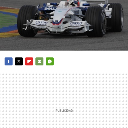
FACEBOOK
TWITTER
FLIPBOARD
E-
WHATSAPP
MAIL