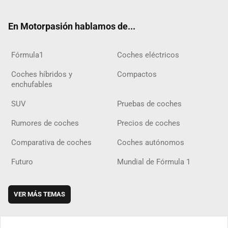
ter
ebo
ube
agra
gra
boar
ok
ok
m
m
d
En Motorpasión hablamos de...
Fórmula1
Coches eléctricos
Coches híbridos y
Compactos
enchufables
SUV
Pruebas de coches
Rumores de coches
Precios de coches
Comparativa de coches
Coches autónomos
Futuro
Mundial de Fórmula 1
VER MÁS TEMAS