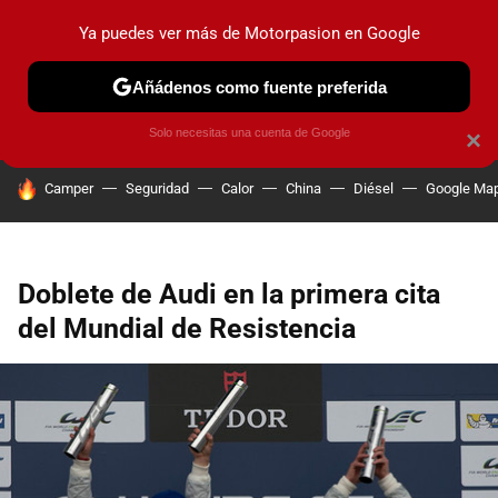
Ya puedes ver más de Motorpasion en Google
PRUEBAS
COCHES ELÉCTRICOS
OBSERVATORIO
F1
Añádenos como fuente preferida
Solo necesitas una cuenta de Google
×
HOY SE HABLA DE
Camper
Seguridad
Calor
China
Diésel
Google Ma
Doblete de Audi en la primera cita
del Mundial de Resistencia