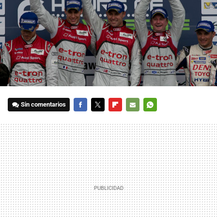
Sin comentarios
FACEBOOK
TWITTER
FLIPBOARD
E-
WHATSAPP
MAIL