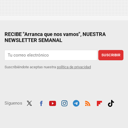
RECIBE "Arranca que nos vamos", NUESTRA
NEWSLETTER SEMANAL
SUSCRIBIR
Suscribiéndote aceptas nuestra
política de privacidad
Síguenos
Twit
Fac
Yout
Inst
Tele
RSS
Flip
Tikt
ter
ebo
ube
agra
gra
boar
ok