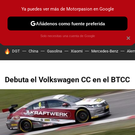
Ya puedes ver más de Motorpasion en Google
PRUEBAS
COCHES ELÉCTRICOS
OBSERVATORIO
F1
Añádenos como fuente preferida
Solo necesitas una cuenta de Google
×
HOY SE HABLA DE
DGT
China
Gasolina
Xiaomi
Mercedes-Benz
Alem
Debuta el Volkswagen CC en el BTCC