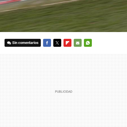
Sin comentarios
FACEBOOK
TWITTER
FLIPBOARD
E-
WHATSAPP
MAIL