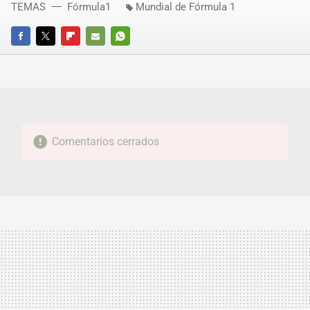
TEMAS
Fórmula1
Mundial de Fórmula 1
FACEBOOK
TWITTER
FLIPBOARD
E-
WHATSAPP
MAIL
Comentarios cerrados