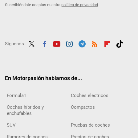
Suscribiéndote aceptas nuestra
política de privacidad
Síguenos
Twit
Fac
Yout
Inst
Tele
RSS
Flip
Tikt
ter
ebo
ube
agra
gra
boar
ok
ok
m
m
d
En Motorpasión hablamos de...
Fórmula1
Coches eléctricos
Coches híbridos y
Compactos
enchufables
SUV
Pruebas de coches
Rumores de coches
Precios de coches