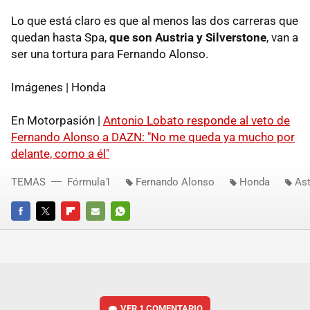
Lo que está claro es que al menos las dos carreras que
quedan hasta Spa,
que son Austria y Silverstone
, van a
ser una tortura para Fernando Alonso.
Imágenes | Honda
En Motorpasión |
Antonio Lobato responde al veto de
Fernando Alonso a DAZN: "No me queda ya mucho por
delante, como a él"
TEMAS
Fórmula1
Fernando Alonso
Honda
Ast
FACEBOOK
TWITTER
FLIPBOARD
E-
WHATSAPP
MAIL
VER
1 COMENTARIO