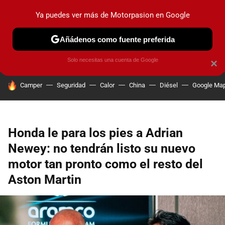
Ya puedes ver más de Motorpasion en Google
PRUEBAS
COCHES ELÉCTRICOS
OBSERVATORIO
F1
Añádenos como fuente preferida
Solo necesitas una cuenta de Google
×
HOY SE HABLA DE
Camper
Seguridad
Calor
China
Diésel
Google Ma
Honda le para los pies a Adrian
Newey: no tendrán listo su nuevo
motor tan pronto como el resto del
Aston Martin