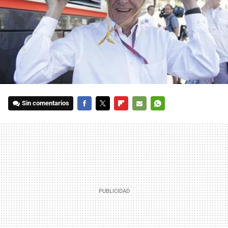
Sin comentarios
FACEBOOK
TWITTER
FLIPBOARD
E-
WHATSAPP
MAIL