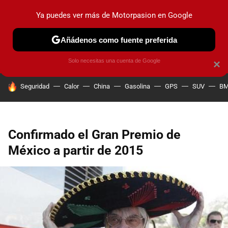
Ya puedes ver más de Motorpasion en Google
PRUEBAS
COCHES ELÉCTRICOS
OBSERVATORIO
F1
Añádenos como fuente preferida
Solo necesitas una cuenta de Google
×
HOY SE HABLA DE
Seguridad
Calor
China
Gasolina
GPS
SUV
B
Confirmado el Gran Premio de
México a partir de 2015