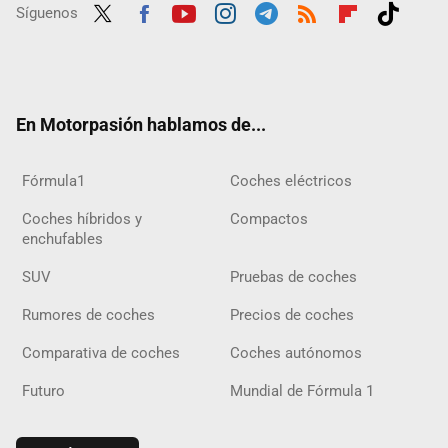
Síguenos
Twit
Fac
Yout
Inst
Tele
RSS
Flip
Tikt
ter
ebo
ube
agra
gra
boar
ok
ok
m
m
d
En Motorpasión hablamos de...
Fórmula1
Coches eléctricos
Coches híbridos y
Compactos
enchufables
SUV
Pruebas de coches
Rumores de coches
Precios de coches
Comparativa de coches
Coches autónomos
Futuro
Mundial de Fórmula 1