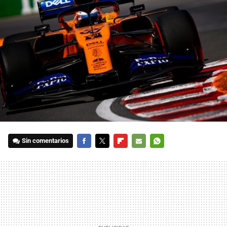
Sin comentarios
FACEBOOK
TWITTER
FLIPBOARD
E-
WHATSAPP
MAIL