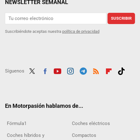
NEWSLETTER SEMANAL
SUSCRIBIR
Suscribiéndote aceptas nuestra
política de privacidad
Síguenos
Twit
Fac
Yout
Inst
Tele
RSS
Flip
Tikt
ter
ebo
ube
agra
gra
boar
ok
ok
m
m
d
En Motorpasión hablamos de...
Fórmula1
Coches eléctricos
Coches híbridos y
Compactos