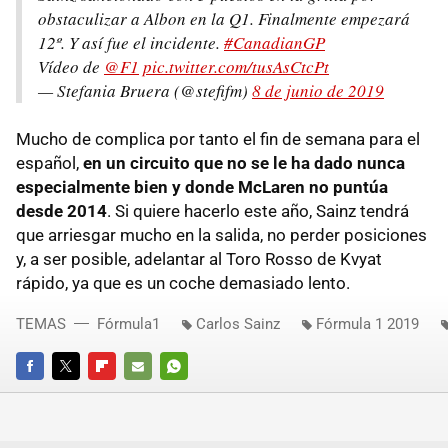
obstaculizar a Albon en la Q1. Finalmente empezará
12º. Y así fue el incidente.
#CanadianGP
Vídeo de
@F1
pic.twitter.com/tusAsCtcPt
— Stefania Bruera (@stefifm)
8 de junio de 2019
Mucho de complica por tanto el fin de semana para el
español,
en un circuito que no se le ha dado nunca
especialmente bien y donde McLaren no puntúa
desde 2014
. Si quiere hacerlo este año, Sainz tendrá
que arriesgar mucho en la salida, no perder posiciones
y, a ser posible, adelantar al Toro Rosso de Kvyat
rápido, ya que es un coche demasiado lento.
TEMAS
Fórmula1
Carlos Sainz
Fórmula 1 2019
FACEBOOK
TWITTER
FLIPBOARD
E-
WHATSAPP
MAIL