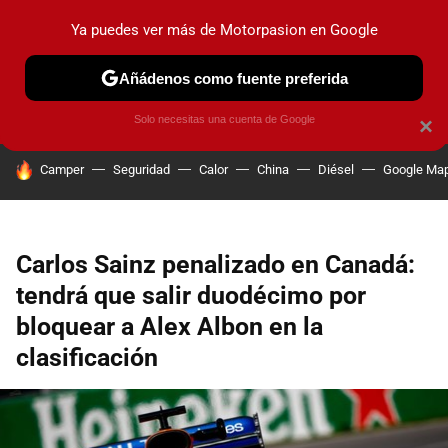
Ya puedes ver más de Motorpasion en Google
PRUEBAS
COCHES ELÉCTRICOS
OBSERVATORIO
F1
Añádenos como fuente preferida
Solo necesitas una cuenta de Google
×
HOY SE HABLA DE
Camper
Seguridad
Calor
China
Diésel
Google Ma
Carlos Sainz penalizado en Canadá:
tendrá que salir duodécimo por
bloquear a Alex Albon en la
clasificación