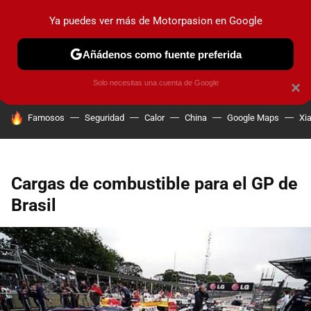
Ya puedes ver más de Motorpasion en Google
PRUEBAS
COCHES ELÉCTRICOS
OBSERVATORIO
F1
Añádenos como fuente preferida
Solo necesitas una cuenta de Google
×
HOY SE HABLA DE
Famosos
Seguridad
Calor
China
Google Maps
Xi
Cargas de combustible para el GP de
Brasil