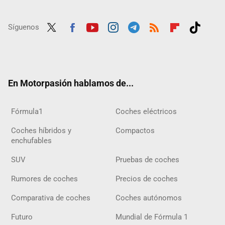
Síguenos
Twit
Fac
Yout
Inst
Tele
RSS
Flip
Tikt
ter
ebo
ube
agra
gra
boar
ok
ok
m
m
d
En Motorpasión hablamos de...
Fórmula1
Coches eléctricos
Coches híbridos y
Compactos
enchufables
SUV
Pruebas de coches
Rumores de coches
Precios de coches
Comparativa de coches
Coches autónomos
Futuro
Mundial de Fórmula 1