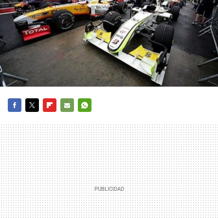
FACEBOOK
TWITTER
FLIPBOARD
E-
WHATSAPP
MAIL