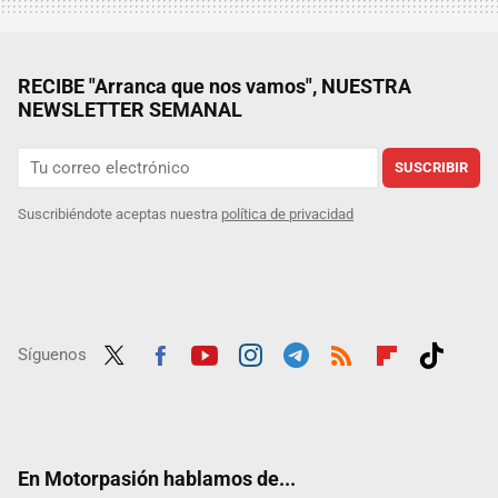
RECIBE "Arranca que nos vamos", NUESTRA
NEWSLETTER SEMANAL
SUSCRIBIR
Suscribiéndote aceptas nuestra
política de privacidad
Síguenos
Twit
Fac
Yout
Inst
Tele
RSS
Flip
Tikt
ter
ebo
ube
agra
gra
boar
ok
ok
m
m
d
En Motorpasión hablamos de...