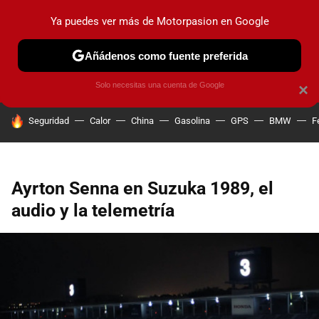
Ya puedes ver más de Motorpasion en Google
PRUEBAS
COCHES ELÉCTRICOS
OBSERVATORIO
F1
Añádenos como fuente preferida
Solo necesitas una cuenta de Google
×
HOY SE HABLA DE
Seguridad
Calor
China
Gasolina
GPS
BMW
F
Ayrton Senna en Suzuka 1989, el
audio y la telemetría