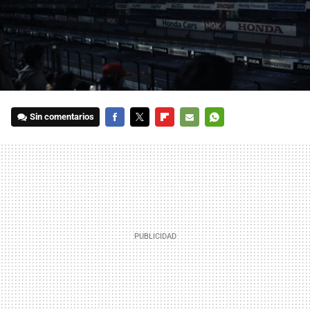
Sin comentarios
FACEBOOK
TWITTER
FLIPBOARD
E-
WHATSAPP
MAIL