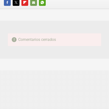
FACEBOOK
TWITTER
FLIPBOARD
E-
WHATSAPP
MAIL
Comentarios cerrados