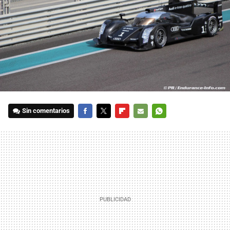
Sin comentarios
FACEBOOK
TWITTER
FLIPBOARD
E-
WHATSAPP
MAIL