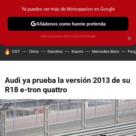
Ya puedes ver más de Motorpasion en Google
PRUEBAS
COCHES ELÉCTRICOS
OBSERVATORIO
F1
Añádenos como fuente preferida
Solo necesitas una cuenta de Google
×
HOY SE HABLA DE
DGT
China
Gasolina
Xiaomi
Mercedes-Benz
Peug
Audi ya prueba la versión 2013 de su
R18 e-tron quattro