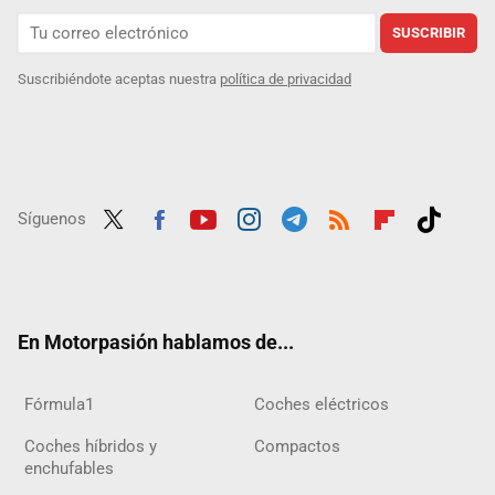
SUSCRIBIR
Suscribiéndote aceptas nuestra
política de privacidad
Síguenos
Twit
Fac
Yout
Inst
Tele
RSS
Flip
Tikt
ter
ebo
ube
agra
gra
boar
ok
ok
m
m
d
En Motorpasión hablamos de...
Fórmula1
Coches eléctricos
Coches híbridos y
Compactos
enchufables