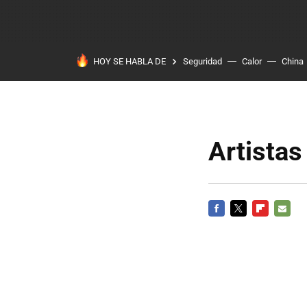
HOY SE HABLA DE
Seguridad
Calor
China
Artistas
FACEBOOK
TWITTER
FLIPBOARD
E-
MAIL