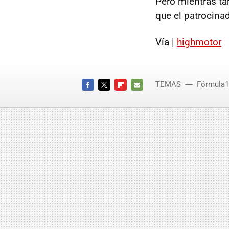
Pero mientras ta
que el patrocina
Vía |
highmotor
TEMAS
Fórmula1
FACEBOOK
TWITTER
FLIPBOARD
E-
MAIL