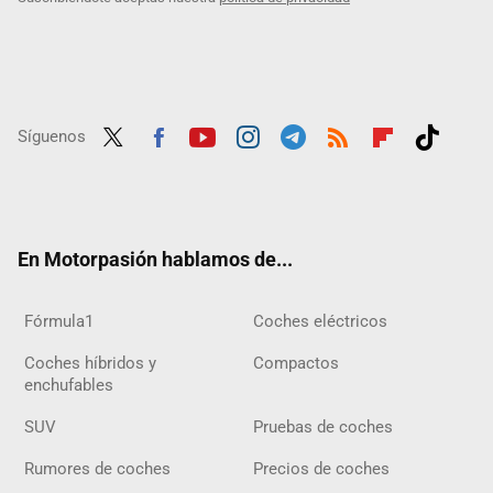
Síguenos
Twit
Fac
Yout
Inst
Tele
RSS
Flip
Tikt
ter
ebo
ube
agra
gra
boar
ok
ok
m
m
d
En Motorpasión hablamos de...
Fórmula1
Coches eléctricos
Coches híbridos y
Compactos
enchufables
SUV
Pruebas de coches
Rumores de coches
Precios de coches