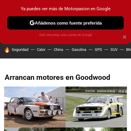
Ya puedes ver más de Motorpasion en Google
PRUEBAS
COCHES ELÉCTRICOS
OBSERVATORIO
F1
Añádenos como fuente preferida
Solo necesitas una cuenta de Google
×
HOY SE HABLA DE
Seguridad
Calor
China
Gasolina
GPS
SUV
B
Arrancan motores en Goodwood