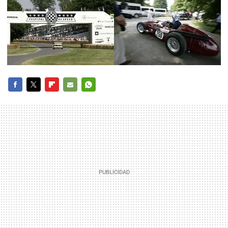
FACEBOOK
TWITTER
FLIPBOARD
E-
WHATSAPP
MAIL