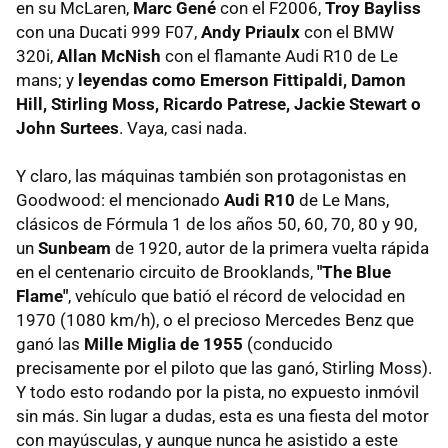
en su McLaren,
Marc Gené
con el F2006,
Troy Bayliss
con una Ducati 999 F07,
Andy Priaulx
con el BMW
320i,
Allan McNish
con el flamante Audi R10 de Le
mans; y
leyendas como Emerson Fittipaldi, Damon
Hill, Stirling Moss, Ricardo Patrese, Jackie Stewart o
John Surtees
. Vaya, casi nada.
Y claro, las máquinas también son protagonistas en
Goodwood: el mencionado
Audi R10
de Le Mans,
clásicos de Fórmula 1 de los años 50, 60, 70, 80 y 90,
un
Sunbeam
de 1920, autor de la primera vuelta rápida
en el centenario circuito de Brooklands,
"The Blue
Flame"
, vehículo que batió el récord de velocidad en
1970 (1080 km/h), o el precioso Mercedes Benz que
ganó las
Mille Miglia de 1955
(conducido
precisamente por el piloto que las ganó, Stirling Moss).
Y todo esto rodando por la pista, no expuesto inmóvil
sin más. Sin lugar a dudas, esta es una fiesta del motor
con mayúsculas, y aunque nunca he asistido a este