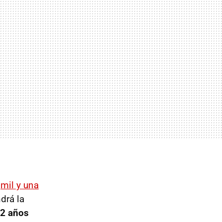
n
mil y una
drá la
22 años