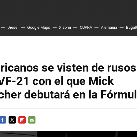
Diésel
Google Maps
Xiaomi
CUPRA
Alemania
Bugatt
icanos se visten de rusos
VF-21 con el que Mick
her debutará en la Fórmul
FACEBOOK
TWITTER
FLIPBOARD
E-
MAIL