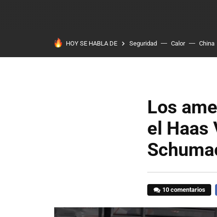
HOY SE HABLA DE
Seguridad
Calor
China
Los amer
el Haas 
Schumac
10 comentarios