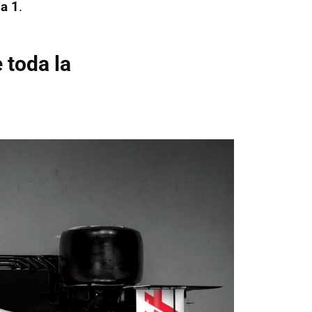
la 1
.
 toda la