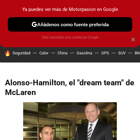
Ya puedes ver más de Motorpasion en Google
PRUEBAS
COCHES ELÉCTRICOS
OBSERVATORIO
F1
Añádenos como fuente preferida
Solo necesitas una cuenta de Google
×
HOY SE HABLA DE
Seguridad
Calor
China
Gasolina
GPS
SUV
B
Alonso-Hamilton, el "dream team" de
McLaren