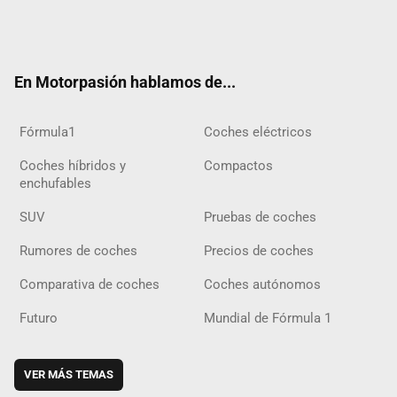
Twit
Fac
Yout
Inst
Tele
RSS
Flip
Tikt
ter
ebo
ube
agra
gra
boar
ok
ok
m
m
d
En Motorpasión hablamos de...
Fórmula1
Coches eléctricos
Coches híbridos y
Compactos
enchufables
SUV
Pruebas de coches
Rumores de coches
Precios de coches
Comparativa de coches
Coches autónomos
Futuro
Mundial de Fórmula 1
VER MÁS TEMAS