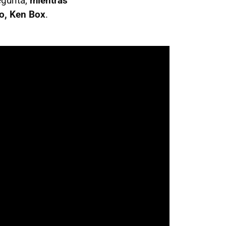
egunta,
mientras
no, Ken Box
.