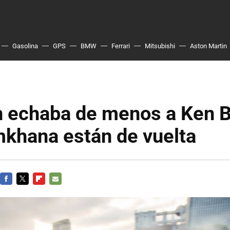
Gasolina
GPS
BMW
Ferrari
Mitsubishi
Aston Martin
n echaba de menos a Ken B
mkhana están de vuelta
FACEBOOK
TWITTER
FLIPBOARD
E-
MAIL