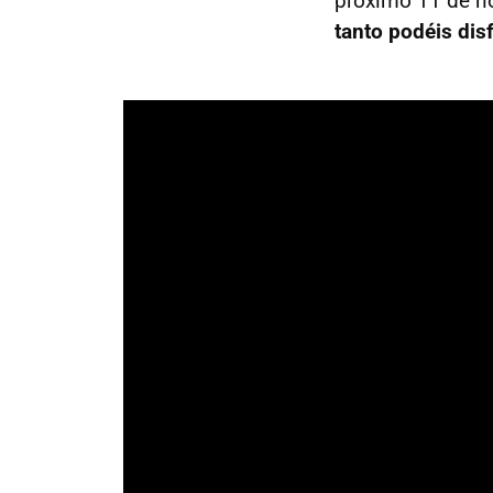
próximo 11 de n
tanto podéis dis