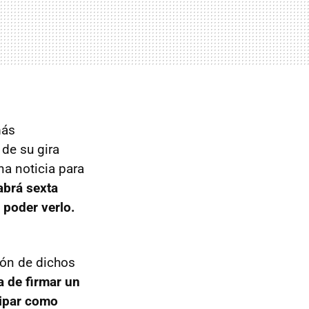
más
 de su gira
na noticia para
abrá sexta
poder verlo.
ión de dichos
a de firmar un
cipar como