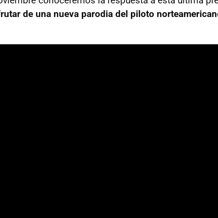
oviembre conoceremos la respuesta a esta última pr
frutar de una nueva parodia del piloto norteamerica