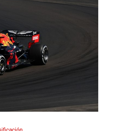
ificación
.