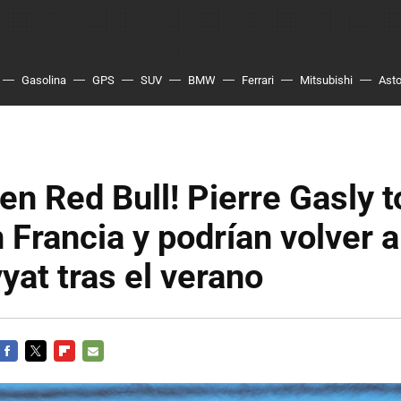
Gasolina
GPS
SUV
BMW
Ferrari
Mitsubishi
Asto
en Red Bull! Pierre Gasly 
 Francia y podrían volver a
vyat tras el verano
FACEBOOK
TWITTER
FLIPBOARD
E-
MAIL