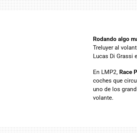
Rodando algo má
Treluyer al volan
Lucas Di Grassi e
En LMP2,
Race P
coches que circu
uno de los grande
volante.