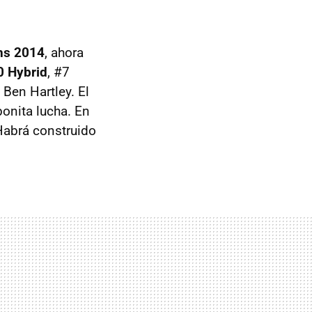
ns 2014
, ahora
0 Hybrid
, #7
Ben Hartley. El
onita lucha. En
Habrá construido