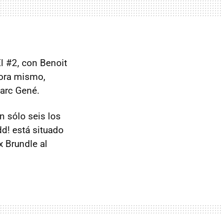
El #2, con Benoit
hora mismo,
Marc Gené.
 sólo seis los
dd! está situado
x Brundle al