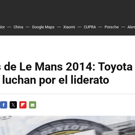
lor
China
Google Maps
Xiaomi
CUPRA
Porsche
Ale
 de Le Mans 2014: Toyota
luchan por el liderato
FACEBOOK
TWITTER
FLIPBOARD
E-
MAIL