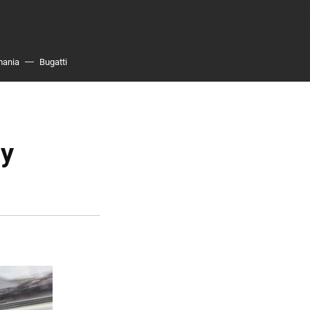
mania
Bugatti
 y