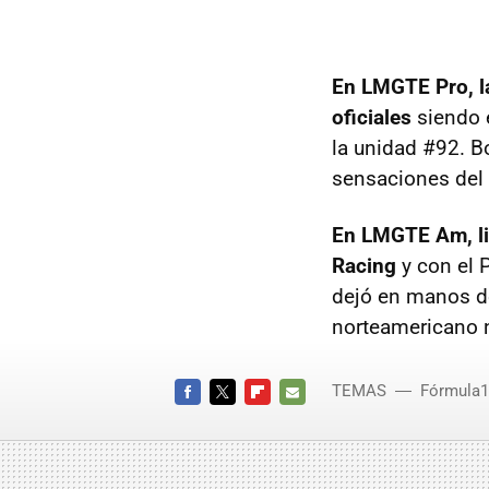
En LMGTE Pro, la
oficiales
siendo e
la unidad #92. B
sensaciones del
En LMGTE Am, lid
Racing
y con el 
dejó en manos de
norteamericano n
TEMAS
Fórmula1
FACEBOOK
TWITTER
FLIPBOARD
E-
MAIL